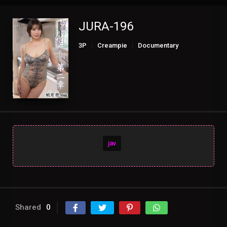
JURA-196
3P
Creampie
Documentary
Married
Mature
Solowork
jav
Shared
0