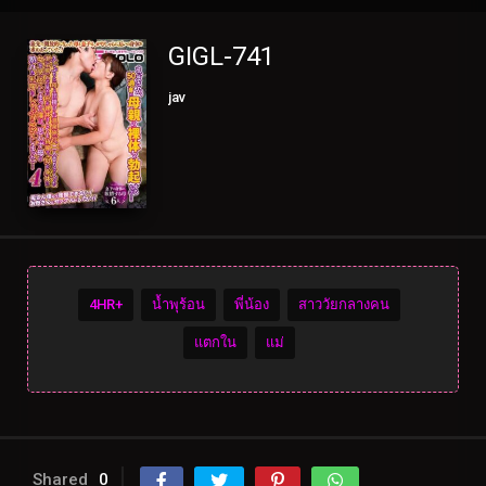
GIGL-741
jav
4HR+
น้ำพุร้อน
พี่น้อง
สาววัยกลางคน
แตกใน
แม่
Shared
0