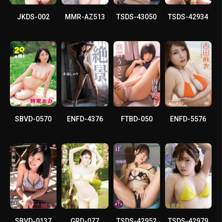
JKDS-002
MMR-AZ513
TSDS-43050
TSDS-42934
SBVD-0570
ENFD-4376
FTBD-050
ENFD-5576
SBVD-0137
GRD-077
TSDS-42952
TSDS-42979